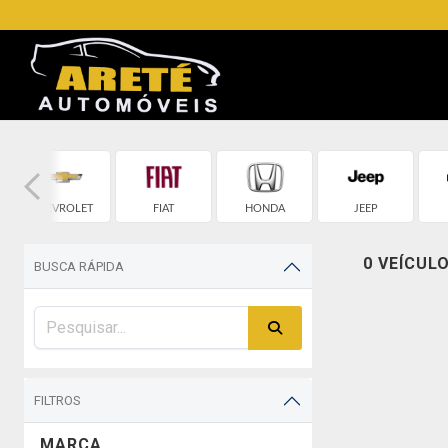
CHEVROLET
FIAT
HONDA
JEEP
0 VEÍCUL
BUSCA RÁPIDA
FILTROS
MARCA