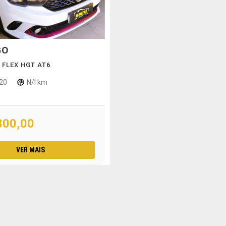
GO
Q FLEX HGT AT6
20
N/I km
800,00
VER MAIS