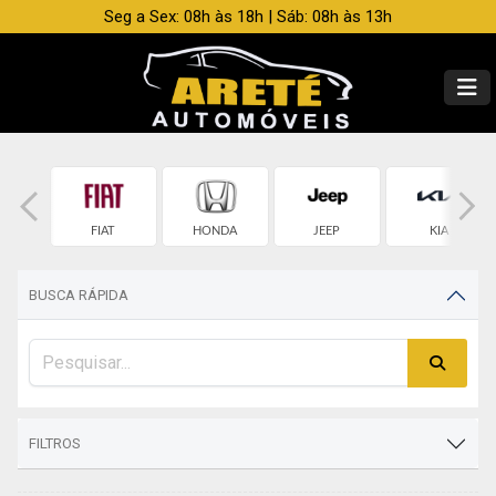
Seg a Sex: 08h às 18h | Sáb: 08h às 13h
OLET
FIAT
HONDA
JEEP
KIA
BUSCA RÁPIDA
FILTROS