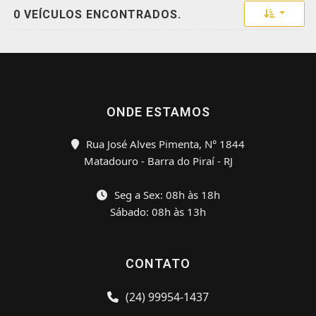
Toggle 
0 VEÍCULOS ENCONTRADOS.
ONDE ESTAMOS
Rua José Alves Pimenta, N° 1844
Matadouro - Barra do Piraí - RJ
Seg a Sex: 08h às 18h
Sábado: 08h às 13h
CONTATO
(24) 99954-1437