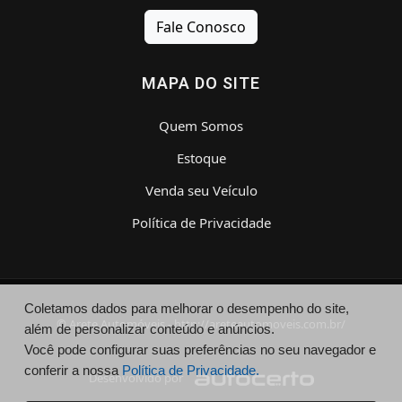
Fale Conosco
MAPA DO SITE
Quem Somos
Estoque
Venda seu Veículo
Política de Privacidade
Coletamos dados para melhorar o desempenho do site,
© Arete Automóveis - http://areteautomoveis.com.br/
além de personalizar conteúdo e anúncios.
Você pode configurar suas preferências no seu navegador e
conferir a nossa
Política de Privacidade.
Desenvolvido por