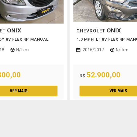
ONIX
ONIX
LET
CHEVROLET
JOY 8V FLEX 4P MANUAL
1.0 MPFI LT 8V FLEX 4P MA
18
N/I km
2016/2017
N/I km
800,00
52.900,00
R$
VER MAIS
VER MAIS