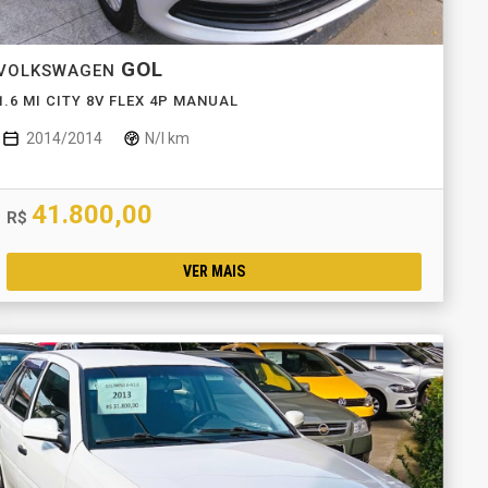
GOL
VOLKSWAGEN
1.6 MI CITY 8V FLEX 4P MANUAL
2014/2014
N/I km
41.800,00
R$
VER MAIS