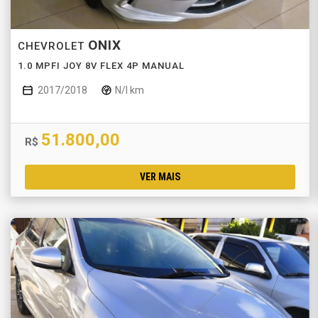
ONIX
CHEVROLET
1.0 MPFI JOY 8V FLEX 4P MANUAL
2017/2018
N/I km
51.800,00
R$
VER MAIS