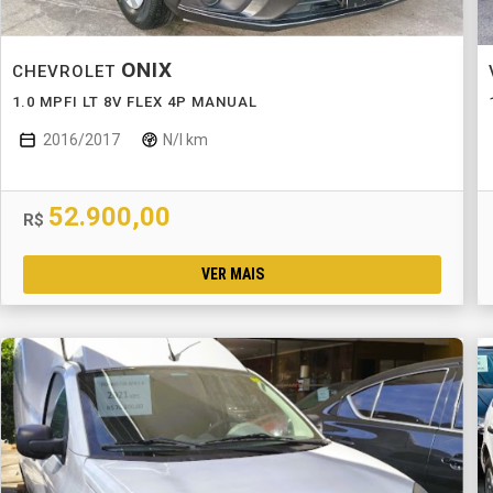
ONIX
CHEVROLET
1.0 MPFI LT 8V FLEX 4P MANUAL
2016/2017
N/I km
52.900,00
R$
VER MAIS