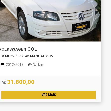
GOL
VOLKSWAGEN
1.0 MI 8V FLEX 4P MANUAL G.IV
2012/2013
N/I km
31.800,00
R$
VER MAIS