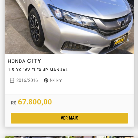
CITY
HONDA
1.5 DX 16V FLEX 4P MANUAL
2016/2016
N/I km
67.800,00
R$
VER MAIS