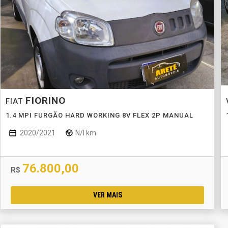
FIORINO
FIAT
1.4 MPI FURGÃO HARD WORKING 8V FLEX 2P MANUAL
2020/2021
N/I km
76.800,00
R$
VER MAIS