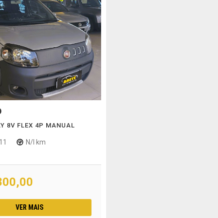
O
AY 8V FLEX 4P MANUAL
11
N/I km
800,00
VER MAIS