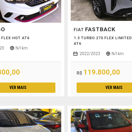
GO
FASTBACK
FIAT
Q FLEX HGT AT6
1.3 TURBO 270 FLEX LIMITED
AT6
20
N/I km
2022/2023
N/I km
800,00
119.800,00
R$
VER MAIS
VER MAIS