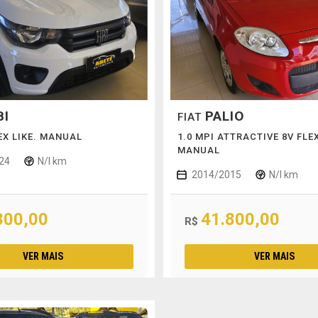
BI
PALIO
FIAT
LEX LIKE. MANUAL
1.0 MPI ATTRACTIVE 8V FLE
MANUAL
24
N/I km
2014/2015
N/I km
800,00
41.800,00
R$
VER MAIS
VER MAIS