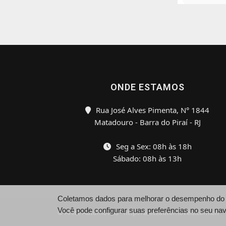
ONDE ESTAMOS
Rua José Alves Pimenta, N° 1844
Matadouro - Barra do Piraí - RJ
Seg a Sex: 08h às 18h
Sábado: 08h às 13h
Coletamos dados para melhorar o desempenho do si
Você pode configurar suas preferências no seu na
© Arete Automóveis - http://areteautomoveis.com.br/