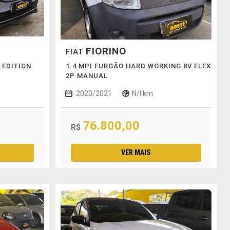
FIORINO
FIAT
 EDITION
1.4 MPI FURGÃO HARD WORKING 8V FLEX
2P MANUAL
2020/2021
N/I km
76.800,00
R$
VER MAIS