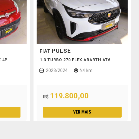
PULSE
FIAT
X 4P
1.3 TURBO 270 FLEX ABARTH AT6
2023/2024
N/I km
119.800,00
R$
VER MAIS