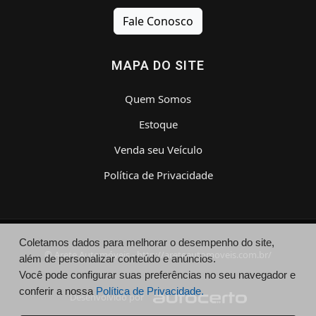
Fale Conosco
MAPA DO SITE
Quem Somos
Estoque
Venda seu Veículo
Política de Privacidade
Coletamos dados para melhorar o desempenho do site,
© Arete Automóveis - http://areteautomoveis.com.br/
além de personalizar conteúdo e anúncios.
Você pode configurar suas preferências no seu navegador e
conferir a nossa
Política de Privacidade.
Desenvolvido por