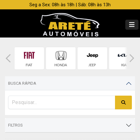
Seg a Sex: 08h às 18h | Sáb: 08h às 13h
OLET
FIAT
HONDA
JEEP
KIA
BUSCA RÁPIDA
FILTROS