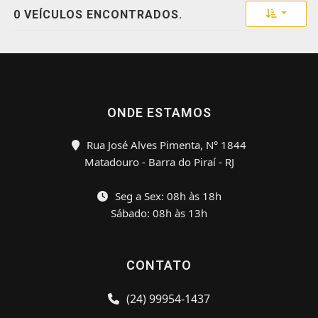
Toggle 
0 VEÍCULOS ENCONTRADOS.
ONDE ESTAMOS
Rua José Alves Pimenta, N° 1844
Matadouro - Barra do Piraí - RJ
Seg a Sex: 08h às 18h
Sábado: 08h às 13h
CONTATO
(24) 99954-1437