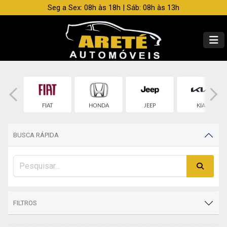
Seg a Sex: 08h às 18h | Sáb: 08h às 13h
OLET
FIAT
HONDA
JEEP
KIA
BUSCA RÁPIDA
FILTROS