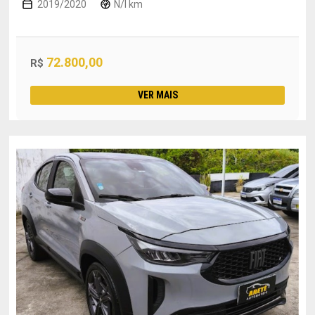
2019/2020
N/I km
72.800,00
R$
VER MAIS