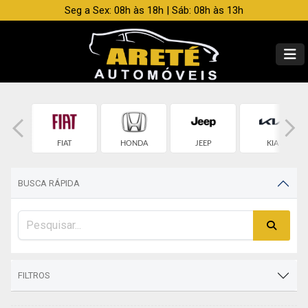
Seg a Sex: 08h às 18h | Sáb: 08h às 13h
OLET
FIAT
HONDA
JEEP
KIA
BUSCA RÁPIDA
FILTROS