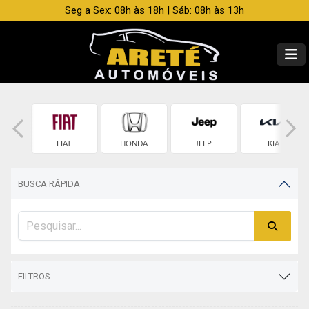
Seg a Sex: 08h às 18h | Sáb: 08h às 13h
OLET
FIAT
HONDA
JEEP
KIA
BUSCA RÁPIDA
FILTROS