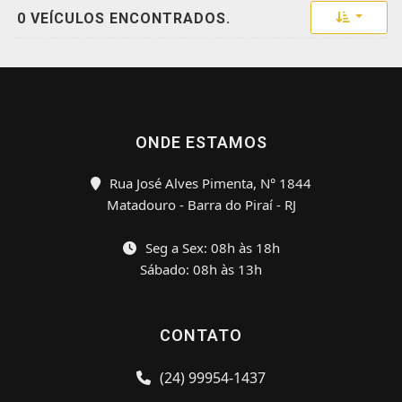
Toggle 
0 VEÍCULOS ENCONTRADOS.
ONDE ESTAMOS
Rua José Alves Pimenta, N° 1844
Matadouro - Barra do Piraí - RJ
Seg a Sex: 08h às 18h
Sábado: 08h às 13h
CONTATO
(24) 99954-1437