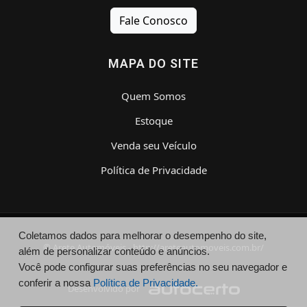
Fale Conosco
MAPA DO SITE
Quem Somos
Estoque
Venda seu Veículo
Política de Privacidade
Coletamos dados para melhorar o desempenho do site,
© Arete Automóveis - http://areteautomoveis.com.br/
além de personalizar conteúdo e anúncios.
Você pode configurar suas preferências no seu navegador e
conferir a nossa
Política de Privacidade.
Desenvolvido por