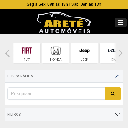
Seg a Sex: 08h às 18h | Sáb: 08h às 13h
OLET
FIAT
HONDA
JEEP
KIA
BUSCA RÁPIDA
FILTROS