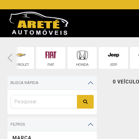
CHEVROLET
FIAT
HONDA
JEEP
0 VEÍCUL
BUSCA RÁPIDA
FILTROS
MARCA