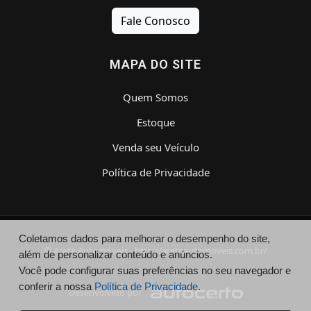
Fale Conosco
MAPA DO SITE
Quem Somos
Estoque
Venda seu Veículo
Política de Privacidade
Coletamos dados para melhorar o desempenho do site,
© Arete Automóveis - http://areteautomoveis.com.br/
além de personalizar conteúdo e anúncios.
Você pode configurar suas preferências no seu navegador e
conferir a nossa
Política de Privacidade.
Desenvolvido por