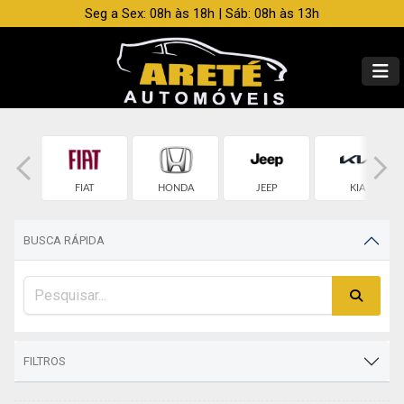
Seg a Sex: 08h às 18h | Sáb: 08h às 13h
OLET
FIAT
HONDA
JEEP
KIA
BUSCA RÁPIDA
FILTROS