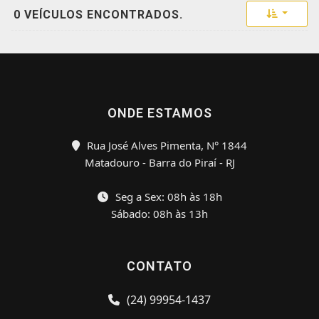
Toggle 
0 VEÍCULOS ENCONTRADOS.
ONDE ESTAMOS
Rua José Alves Pimenta, N° 1844
Matadouro - Barra do Piraí - RJ
Seg a Sex: 08h às 18h
Sábado: 08h às 13h
CONTATO
(24) 99954-1437