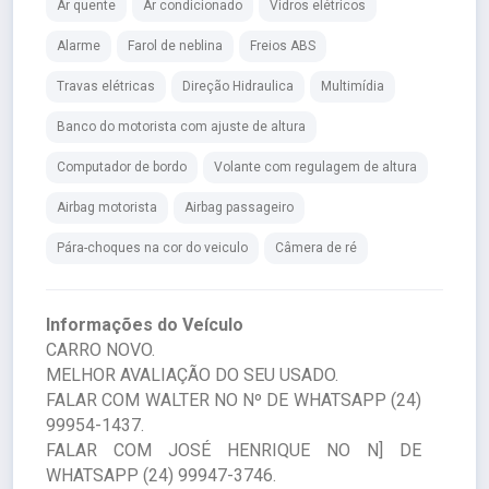
Ar quente
Ar condicionado
Vidros elétricos
Alarme
Farol de neblina
Freios ABS
Travas elétricas
Direção Hidraulica
Multimídia
Banco do motorista com ajuste de altura
Computador de bordo
Volante com regulagem de altura
Airbag motorista
Airbag passageiro
Pára-choques na cor do veiculo
Câmera de ré
Informações do Veículo
CARRO NOVO.
MELHOR AVALIAÇÃO DO SEU USADO.
FALAR COM WALTER NO Nº DE WHATSAPP (24)
99954-1437.
FALAR COM JOSÉ HENRIQUE NO N] DE
WHATSAPP (24) 99947-3746.